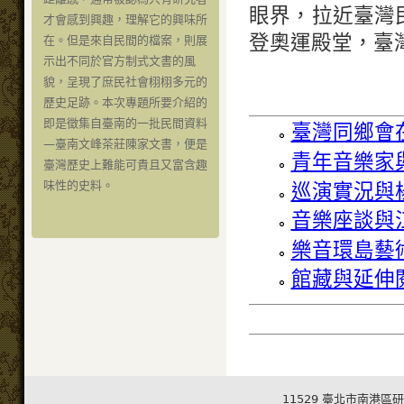
眼界，拉近臺灣
才會感到興趣，理解它的興味所
登奧運殿堂，臺
在。但是來自民間的檔案，則展
示出不同於官方制式文書的風
貌，呈現了庶民社會栩栩多元的
歷史足跡。本次專題所要介紹的
即是徵集自臺南的一批民間資料
臺灣同鄉會
—臺南文峰茶莊陳家文書，便是
青年音樂家
臺灣歷史上難能可貴且又富含趣
味性的史料。
巡演實況與
音樂座談與
樂音環島藝
館藏與延伸
11529 臺北市南港區研