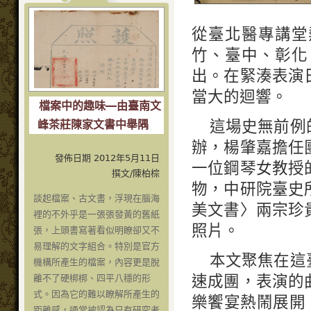
從臺北醫專講堂
竹、臺中、彰化
出。在緊湊表演
當大的迴響。
檔案中的趣味―由臺南文
這場史無前例
峰茶莊陳家文書中舉隅
辦，楊肇嘉擔任
發佈日期 2012年5月11日
一位鋼琴女教授
撰文/陳柏棕
物，中研院臺史
談起檔案、古文書，浮現在腦海
美文書〉兩宗珍
裡的不外乎是一張張發黃的舊紙
照片。
張，上頭書寫著看似明瞭卻又不
易理解的文字組合。特別是官方
本文聚焦在這
機構所產生的檔案，內容更是脫
速成團，表演的
離不了硬梆梆、四平八穩的形
式。因為它的難以瞭解所產生的
樂饗宴熱鬧展開
距離感，通常被認為只有研究者