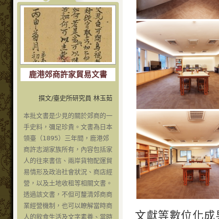
鹿港郊商許家貿易文書
撰文/臺史所研究員 林玉茹
本批文書是少見的關於郊商的一
手史料，彌足珍貴。文書為日本
領臺（1895）三年間，鹿港郊
商許志湖家族所有，內容包括家
人的往來書信、兩岸貨物配運貿
易情形及政治社會狀況、商店經
營，以及土地收租等相關文書。
透過該文書，不但可釐清郊商商
業經營機制，也可以瞭解當時商
文獻等數位化成
人的飲食生活及文字素養、當時