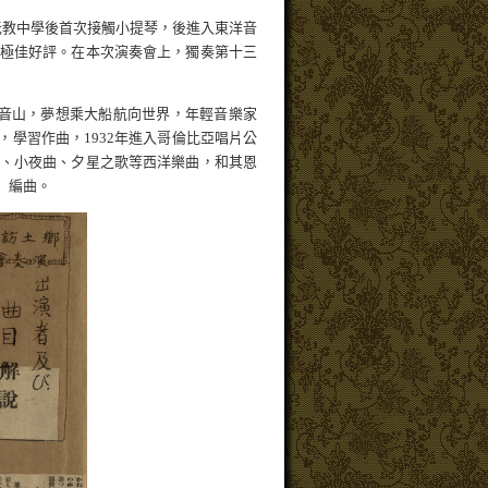
長老教中學後首次接觸小提琴，後進入東洋音
極佳好評。在本次演奏會上，獨奏第十三
望觀音山，夢想乘大船航向世界，年輕音樂家
學習作曲，1932年進入哥倫比亞唱片公
、小夜曲、夕星之歌等西洋樂曲，和其恩
」編曲。