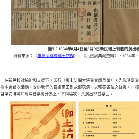
圖5：1934年8月4日至8月9日新民報上刊載的演
資料來源：〈
臺灣同鄉會鄉土訪問
〉，《六然居典藏史料》，1934年
在新民報社協辦和支援下，印行〈鄉土訪問大演奏會節目單〉，先載明臺灣
出為本會首次活動，安排我們的音樂家回到故鄉表演，以報答各位之聲援。」接
節目單安排可知每場音樂會分為上、下兩場次，共演出25首樂曲。