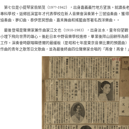
第七位是小提琴家翁榮茂（19??-1942），出身嘉義義竹地方望族。就讀
樂專科學校。返鄕巡演當年才代表學校在新人音樂會演奏第十三號協奏曲，獲得
號協奏曲、夢幻曲、泰伊思冥想曲、嘉禾舞曲和搖籃曲等著名西洋樂曲。。
最後登場是聲樂家兼作曲家江文也（1910-1983），出身淡水，童年仰
自小埋下飛向世界的雄心。後赴日本中野音樂學校進修，畢業後拜山田耕筰為師，
司工作。演奏會時獻唱韓德爾的最緩板（是昭和七年度東京音樂比賽的預選曲）
師作曲的青年之歌等日文歌曲，並為最後終曲四位聲樂家合唱的「再會！再會！