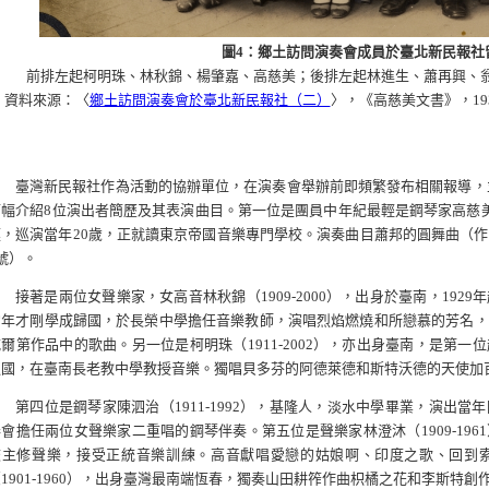
圖4：鄉土訪問演奏會成員於臺北新民報社
前排左起柯明珠、林秋錦、楊肇嘉、高慈美；後排左起林進生、蕭再興、
資料來源：〈
鄉土訪問演奏會於臺北新民報社（二）
〉，《高慈美文書》，1
臺灣新民報社作為活動的協辦單位，在演奏會舉辦前即頻繁發布相關報導，並
幅介紹8位演出者簡歷及其表演曲目。第一位是團員中年紀最輕是鋼琴家高慈美（1
庭，巡演當年20歲，正就讀東京帝國音樂專門學校。演奏曲目蕭邦的圓舞曲（作
號）。
接著是兩位女聲樂家，女高音林秋錦（1909-2000），出身於臺南，19
當年才剛學成歸國，於長榮中學擔任音樂教師，演唱烈焰燃燒和所戀慕的芳名，
威爾第作品中的歌曲。另一位是柯明珠（1911-2002），亦出身臺南，是第
返國，在臺南長老教中學教授音樂。獨唱貝多芬的阿德萊德和斯特沃德的天使加
第四位是鋼琴家陳泗治（1911-1992），基隆人，淡水中學畢業，演出
奏會擔任兩位女聲樂家二重唱的鋼琴伴奏。第五位是聲樂家林澄沐（1909-19
校主修聲樂，接受正統音樂訓練。高音獻唱愛戀的姑娘啊、印度之歌、回到
1901-1960），出身臺灣最南端恆春，獨奏山田耕筰作曲枳橘之花和李斯特