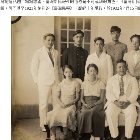
臺灣創造話題且場場爆滿，臺灣新民報社的協辦是不可或缺的角色。《臺灣新民
紙，可回溯至1923年創刊的《臺灣民報》，歷經十年爭取，於1932年4月15