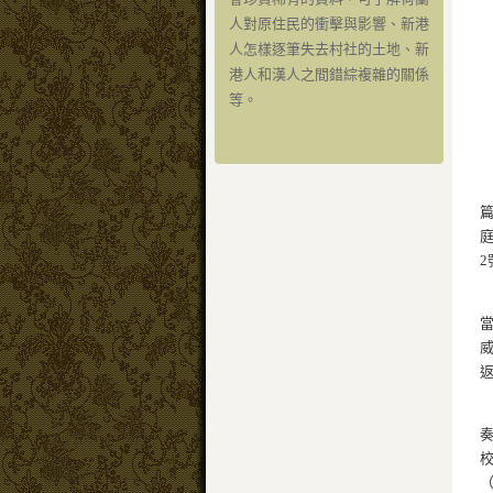
人對原住民的衝擊與影響、新港
人怎樣逐筆失去村社的土地、新
港人和漢人之間錯綜複雜的關係
等。
篇
2
（