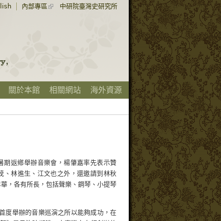
lish
內部專區
中研院臺灣史研究所
關於本館
相關網站
海外資源
暑期返鄕舉辦音樂會，楊肇嘉率先表示贊
茂、林進生、江文也之外，還邀請到林秋
年華，各有所長，包括聲樂、鋼琴、小提琴
前首度舉辦的音樂巡演之所以能夠成功，在