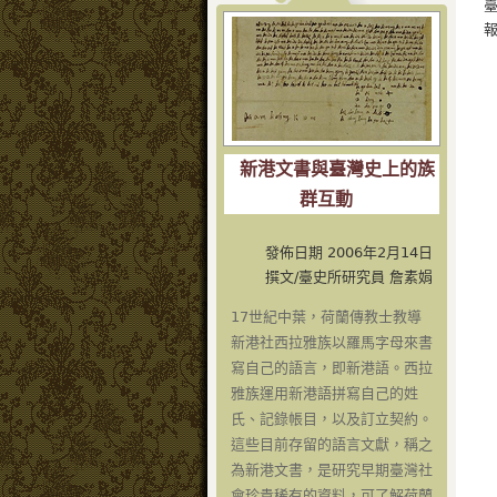
報
新港文書與臺灣史上的族
群互動
發佈日期 2006年2月14日
撰文/臺史所研究員 詹素娟
17世紀中葉，荷蘭傳教士教導
新港社西拉雅族以羅馬字母來書
寫自己的語言，即新港語。西拉
雅族運用新港語拼寫自己的姓
氏、記錄帳目，以及訂立契約。
這些目前存留的語言文獻，稱之
為新港文書，是研究早期臺灣社
會珍貴稀有的資料，可了解荷蘭