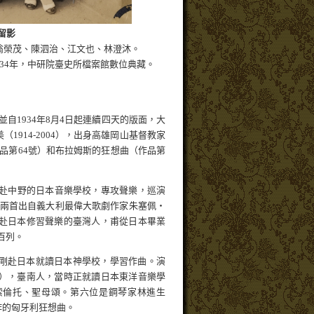
留影
翁榮茂、陳泗治、江文也、林澄沐。
934年，中研院臺史所檔案館數位典藏。
自1934年8月4日起連續四天的版面，大
914-2004），出身高雄岡山基督教家
品第64號）和布拉姆斯的狂想曲（作品第
29年赴中野的日本音樂學校，專攻聲樂，巡演
兩首出自義大利最偉大歌劇作家朱塞佩・
一位赴日本修習聲樂的臺灣人，甫從日本畢業
百列。
當年剛赴日本就讀日本神學校，學習作曲。演
61），臺南人，當時正就讀日本東洋音樂學
索倫托、聖母頌。第六位是鋼琴家林進生
創作的匈牙利狂想曲。