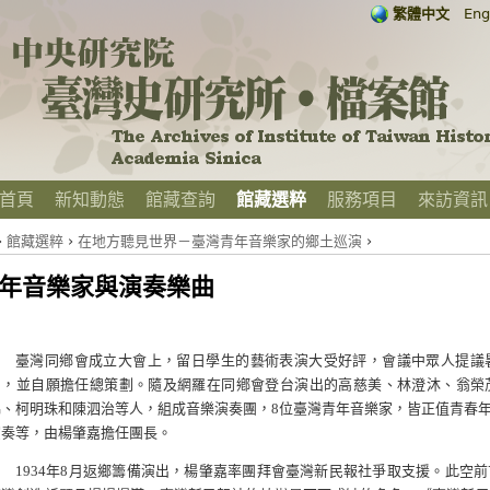
繁體中文
Eng
首頁
新知動態
館藏查詢
館藏選粹
服務項目
來訪資訊
›
館藏選粹
›
在地方聽見世界－臺灣青年音樂家的鄉土巡演
›
年音樂家與演奏樂曲
臺灣同鄕會成立大會上，留日學生的藝術表演大受好評，會議中眾人提議
同，並自願擔任總策劃。隨及網羅在同鄕會登台演出的高慈美、林澄沐、翁榮
錦、柯明珠和陳泗治等人，組成音樂演奏團，8位臺灣青年音樂家，皆正值青春
演奏等，由楊肇嘉擔任團長。
1934年8月返鄉籌備演出，楊肇嘉率團拜會臺灣新民報社爭取支援。此空