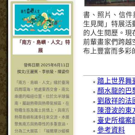
書、照片、信件
生見聞」特展活
的人生閱歷。現
前輩畫家們跨越
「南方．島嶼．人文」特
布上豐富而多彩
展
發佈日期 2025年6月11日
撰文/王麗蕉、李依陵、陳姿伶
踏上世界舞
「南方．島嶼．人文」緣於臺灣
顏水龍的巴
四周環海，地處東西交會、南北
串連的樞紐位置，位於北半球偏
劉啟祥的法
南，屬副熱帶與熱帶氣候區，在
陳澄波的東
物種生態及風土民情上，與南方
熱帶島嶼有諸多往來交流。本展
臺史所檔案
聚焦南方與熱帶性的多重意涵，
參考資料
分為三大展區：「福爾摩沙縱橫