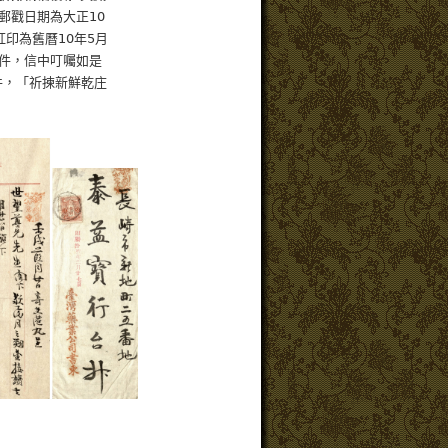
戳日期為大正10
為舊曆10年5月
件，信中叮囑如是
「祈揀新鮮乾庄