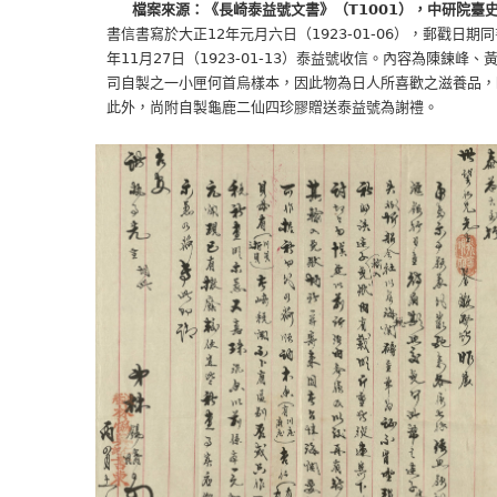
檔案來源：《長崎泰益號文書》（T1001），中研院臺
書信書寫於大正12年元月六日（1923-01-06），郵戳日期同書
年11月27日（1923-01-13）泰益號收信。內容為陳鍊峰、黃
司自製之一小匣何首烏樣本，因此物為日人所喜歡之滋養品，盼
此外，尚附自製龜鹿二仙四珍膠贈送泰益號為謝禮。