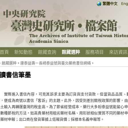
繁體中文
Eng
首頁
新知動態
館藏查詢
館藏選粹
服務項目
來訪資訊
›
館藏選粹
›
康泰益壽－長崎泰益號與臺北藥商書信網絡
›
讀書信筆墨
實際進入書信內容，可見其訴求主要為訂貨與支付貨款，但當貨品品質、
時，便成為商號以書信「客訴」的主題。此外，因受到差別關稅政策的影響，由
本土輸入再轉運臺灣的稅金高。為了節省經營成本，藥行大多盼泰益號能留心申
了數種節稅的方法，如高貴藥材用粗劣藥材名稱、用形狀相似實質不同的藥材申
價藥材申報；出口商在發貨單據上低報貨價；採樣本名義申報等。