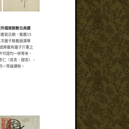
史所檔案館數位典藏
書寫日期，舊曆15
次蓮子裝載過滿導
將載有蓮子斤重之
可證均一併寄來，
（苦杏、甜杏）、
一等級課稅。