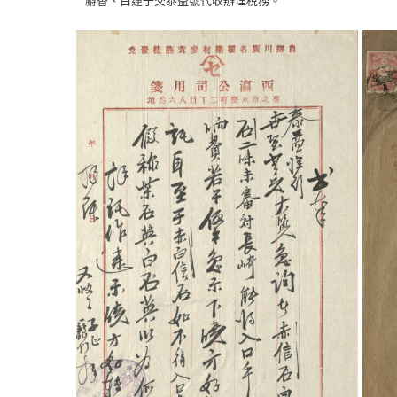
麝香、白蓮子交泰益號代收辦理稅務。