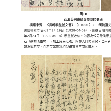
圖18
西瀛公司寄給泰益號的信函
檔案來源：《長崎泰益號文書》（T1001），中研院臺
書信書寫於昭和3年2月19日（1928-04-09），郵戳日期同書
年2月24日（1928-04-14）泰益號收信。內容為公司急詢泰益
石（礦物漢藥材，可加工成為砒霜）的轉入口與關稅，若兩者不
報為紫石英、白石英等形狀相似但實質不同的藥材。