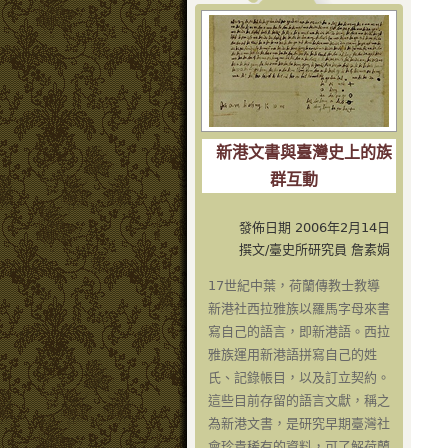
新港文書與臺灣史上的族
群互動
發佈日期 2006年2月14日
撰文/臺史所研究員 詹素娟
17世紀中葉，荷蘭傳教士教導
新港社西拉雅族以羅馬字母來書
寫自己的語言，即新港語。西拉
雅族運用新港語拼寫自己的姓
氏、記錄帳目，以及訂立契約。
這些目前存留的語言文獻，稱之
為新港文書，是研究早期臺灣社
會珍貴稀有的資料，可了解荷蘭