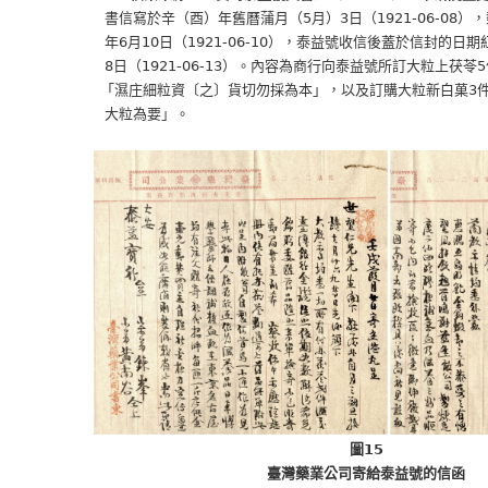
書信寫於辛（酉）年舊曆蒲月（5月）3日（1921-06-08），郵
年6月10日（1921-06-10），泰益號收信後蓋於信封的日期紅印
8日（1921-06-13）。內容為商行向泰益號所訂大粒上茯苓5
「濕庄細粒資〔之〕貨切勿採為本」，以及訂購大粒新白菓3件，
大粒為要」。
圖15
臺灣藥業公司寄給泰益號的信函