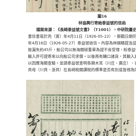
圖16
林協興行寄給泰益號的信函
檔案來源：《長崎泰益號文書》（T1001），中研院臺
書信書寫於丙（寅）年4月11日（1926-05-22），郵戳日期同
年4月16日（1926-05-27）泰益號收信。內容為林錫疇提及這
致漏失約45斤，船公司以無海關磅重單為證不肯受理，盼泰益號
輸入許可證寄來以向船公司求償。以後再有轉口諸貨，其輸入許
以因應海關查驗。並請泰益號查明各類木耳（川庄、廣庄）、杏仁
貝母（川貝、浙貝）在長崎稅關課稅的標準是否有別或皆視為同