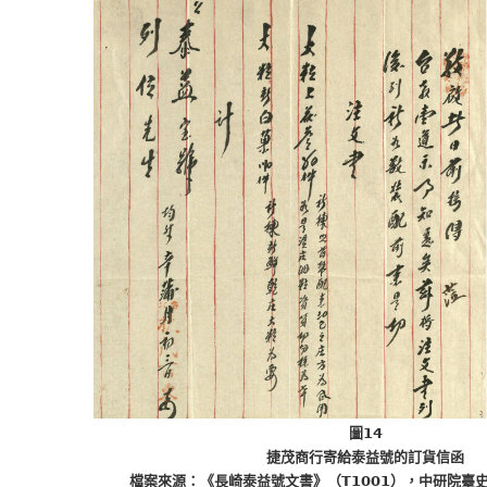
圖14
捷茂商行寄給泰益號的訂貨信函
檔案來源：《長崎泰益號文書》（T1001），中研院臺