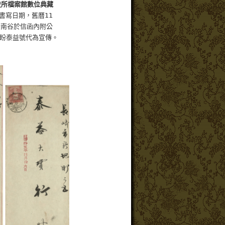
史所檔案館數位典藏
寫日期，舊曆11
南谷於信函內附公
泰益號代為宣傳。