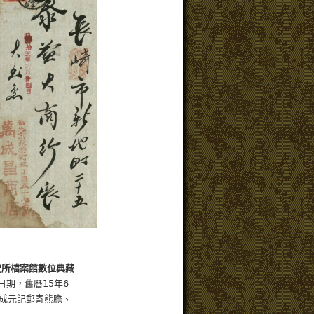
史所檔案館數位典藏
期，舊曆15年6
成元記郵寄熊膽、