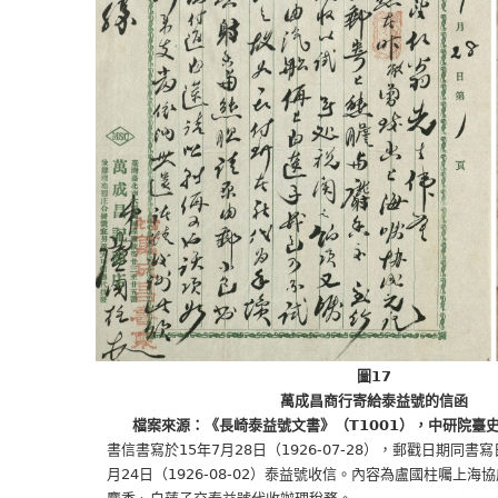
圖17
萬成昌商行寄給泰益號的信函
檔案來源：《長崎泰益號文書》（T1001），中研院臺
書信書寫於15年7月28日（1926-07-28），郵戳日期同書寫日
月24日（1926-08-02）泰益號收信。內容為盧國柱囑上海協