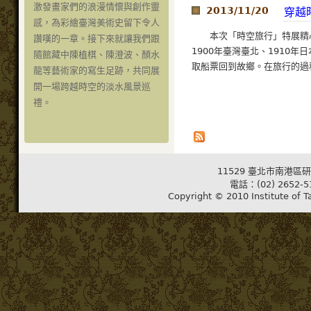
激發畫家們的浪漫情懷與創作靈
2013/11/20
穿越
感，為彩繪臺灣美術史留下令人
本次「時空旅行」特展精
讚嘆的一章。接下來就讓我們跟
1900年臺灣臺北、1910
隨館藏中陳植棋、陳澄波、顏水
取船票回到故鄉。在旅行的過程
龍等藝術家的寫生足跡，共同展
開一場跨越時空的淡水風景巡
禮。
11529 臺北市南港區研
電話：(02) 2652-5
Copyright © 2010 Institute of T