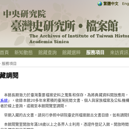
繁體中文
Eng
首頁
新知動態
館藏查詢
館藏選粹
服務項目
來訪資訊
›
服務項目
藏調閱
本館長期致力於臺灣重要檔案史料之蒐集和保存，為將典藏資料開放應用，
源系統
」，收錄本館20多年來累積的臺灣民間文書、個人與家族檔案及公私機
讀者於線上查詢，或親至本館閱覽室調閱。
早期入藏的古文書，請另行參照中研院臺史所檔案館古文書目錄，如有調閱
本館閱覽室開放年滿18歲以上之各界人士利用，憑證件登記入館。開放時間