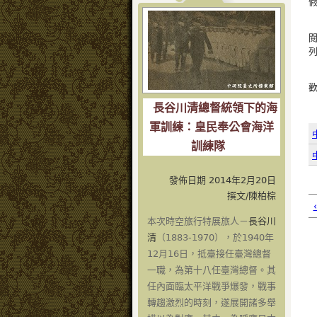
長谷川清總督統領下的海
軍訓練：皇民奉公會海洋
訓練隊
發佈日期 2014年2月20日
撰文/陳柏棕
本次時空旅行特展旅人－
長谷川
清
（1883-1970），於1940年
12月16日，抵臺接任臺灣總督
一職，為第十八任臺灣總督。其
任內面臨太平洋戰爭爆發，戰事
轉趨激烈的時刻，遂展開諸多舉