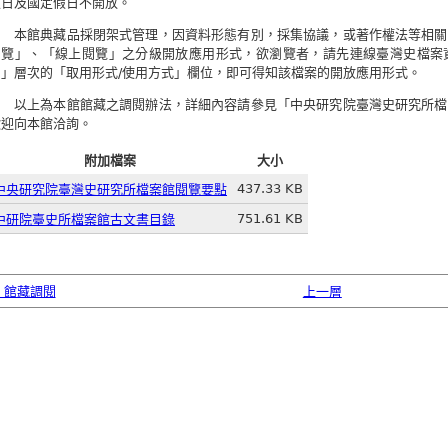
假日及國定假日不開放。
本館典藏品採閉架式管理，因資料形態有別，採集協議，或著作權法等相關
閱覽」、「線上閱覽」之分級開放應用形式，欲瀏覽者，請先連線臺灣史檔案
列」層次的「取用形式/使用方式」欄位，即可得知該檔案的開放應用形式。
以上為本館館藏之調閱辦法，詳細內容請參見「中央研究院臺灣史研究所檔
歡迎向本館洽詢。
附加檔案
大小
437.33 KB
中央研究院臺灣史研究所檔案館閱覽要點
751.61 KB
中研院臺史所檔案館古文書目錄
‹ 館藏調閱
上一層