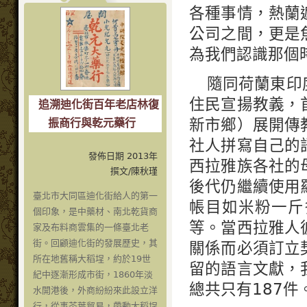
各種事情，熱蘭
公司之間，更是
為我們認識那個
隨同荷蘭東印
住民宣揚教義，
追溯迪化街百年老店林復
新市鄉）展開傳
振商行與乾元藥行
社人拼寫自己的
發佈日期 2013年
西拉雅族各社的
撰文/陳秋瑾
後代仍繼續使用
臺北市大同區迪化街給人的第一
帳目如米粉一斤
個印象，是中藥材、南北乾貨商
等。當西拉雅人
家及布料商雲集的一條臺北老
街。回顧迪化街的發展歷史，其
關係而必須訂立
所在地舊稱大稻埕，約於19世
留的語言文獻，
紀中逐漸形成市街，1860年淡
總共只有187件
水開港後，外商紛紛來此設立洋
行，從事茶葉貿易，帶動大稻埕