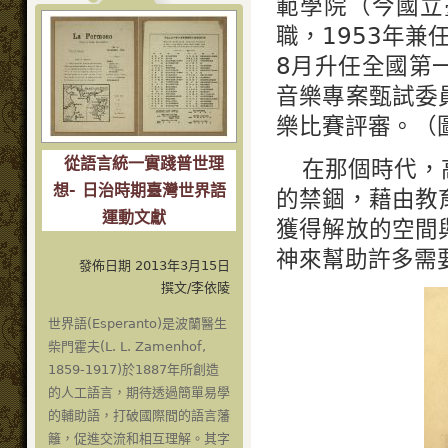
範學院（今國立
職，1953年兼
8月升任全國第
音樂專案甄試委
樂比賽評審。（圖
從語言統一實踐普世理
在那個時代，
想- 日治時期臺灣世界語
的禁錮，藉由教
運動文獻
獲得解放的空間
神來幫助許多需
發佈日期 2013年3月15日
撰文/李依陵
世界語(Esperanto)是波蘭醫生
柴門霍夫(L. L. Zamenhof,
1859-1917)於1887年所創造
的人工語言，期待透過簡單易學
的輔助語，打破國際間的語言藩
籬，促進交流和相互理解。其字