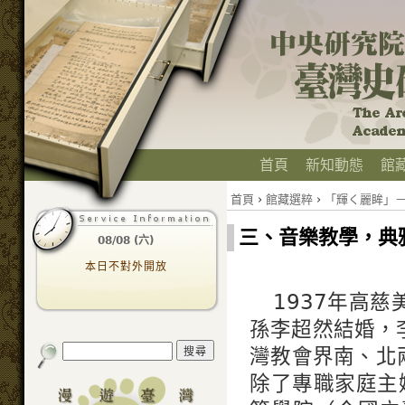
首頁
新知動態
館
首頁
›
館藏選粹
›
「輝く麗眸」
三、音樂教學，典
08/08 (六)
本日不對外開放
1937年高
孫李超然結婚，
灣教會界南、北
除了專職家庭主