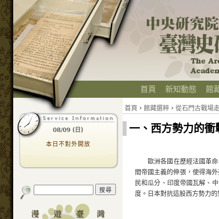
首頁
新知動態
館
首頁
›
館藏選粹
›
從石門古戰場
一、西方勢力的衝
08/09 (日)
本日不對外開放
歐洲各國在歷經法國革命
間帝國主義的伸張，使得海外
民和瓜分、印度帝國瓦解、中
度。日本對抗這股西方勢力的