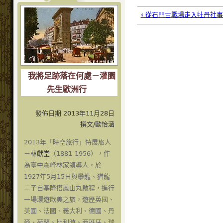
‹ 從石門古戰場走入牡丹社
我將足跡落在何處－灌園
先生歐洲行
發佈日期 2013年11月28日
撰文/歐怡涵
2013年「時空旅行」特展旅人
－
林獻堂
（1881-1956），作
為臺中霧峰林家領導人，於
1927年5月15日與攀龍、猶龍
二子自基隆搭鳳山丸啟程，進行
一場環遊歐美之旅，遊歷英國、
美國、法國、義大利、德國、丹
麥、荷蘭、比利時、西班牙、瑞