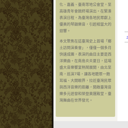
化、嘉義、臺南等地公會堂，至
高雄青年會館終場演出。在緊湊
表演日程，為臺灣各地民眾獻上
優美的琴韻樂音，引起相當大的
迴響。
本文聚焦在這臺灣史上首場「鄉
土訪問演奏會」，僅僅一個多月
快速成團，表演的曲目主要是西
洋樂曲。在南島炎炎夏日，這場
盛大音樂饗宴熱鬧展開，由北至
南，巡演7場，讓各地聽眾一飽
耳福、大開眼界，拉近臺灣民眾
與西洋音樂的距離，開啟臺灣音
樂多元迸發和榮登奧運殿堂，臺
灣舞曲在世界發光。