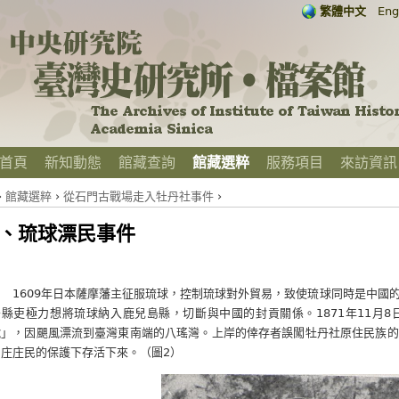
繁體中文
Eng
首頁
新知動態
館藏查詢
館藏選粹
服務項目
來訪資訊
›
館藏選粹
›
從石門古戰場走入牡丹社事件
›
、琉球漂民事件
1609年日本薩摩藩主征服琉球，控制琉球對外貿易，致使琉球同時是中國
島縣吏極力想將琉球納入鹿兒島縣，切斷與中國的封貢關係。1871年11月
號」，因颶風漂流到臺灣東南端的八瑤灣。上岸的倖存者誤闖牡丹社原住民族的
力庄庄民的保護下存活下來。（圖2）