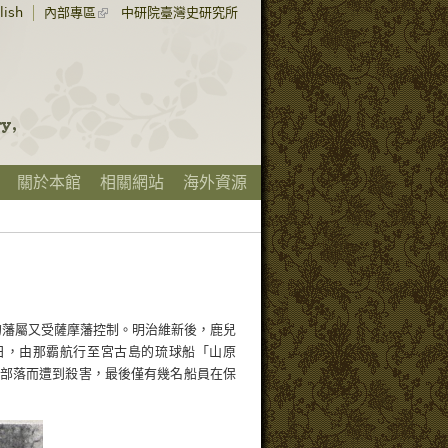
lish
內部專區
中研院臺灣史研究所
關於本館
相關網站
海外資源
的藩屬又受薩摩藩控制。明治維新後，鹿兒
8日，由那霸航行至宮古島的琉球船「山原
部落而遭到殺害，最後僅有幾名船員在保