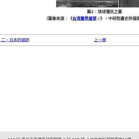
圖2：琉球藩民之墓
（圖像來源：《
台湾蕃界展望
》，中研院臺史所檔
‹ 二、日本的崛起
上一層