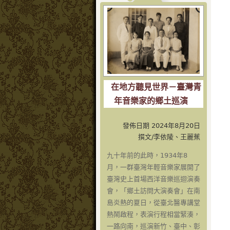
在地方聽見世界－臺灣青
年音樂家的鄉土巡演
發佈日期 2024年8月20日
撰文/李依陵、王麗蕉
九十年前的此時，1934年8
月，一群臺灣年輕音樂家展開了
臺灣史上首場西洋音樂巡迴演奏
會，「鄉土訪問大演奏會」在南
島炎熱的夏日，從臺北醫專講堂
熱鬧啟程，表演行程相當緊湊，
一路向南，巡演新竹、臺中、彰