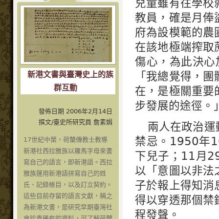
兒童雖有往學校
教員，確是月俸
府為設模範的農
在該地極端搾取
傷心，為此決心
「我總覺得，團
新港文書與臺灣史上的族
群互動
在，是極關重要
步發展的途徑。
發佈日期 2006年2月14日
撰文/臺史所研究員 詹素娟
兩人在政治運
禁忌。1950
17世紀中葉，荷蘭傳教士教導
新港社西拉雅族以羅馬字母來書
下兒子；11月2
寫自己的語言，即新港語。西拉
以「意圖以非法
雅族運用新港語拼寫自己的姓
子於報上得知消
氏、記錄帳目，以及訂立契約。
這些目前存留的語言文獻，稱之
得以穿透那個禁
為新港文書，是研究早期臺灣社
程發聲。
會珍貴稀有的資料，可了解荷蘭