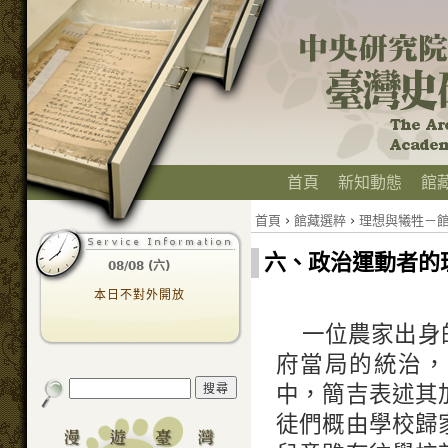
首頁
新知動態
館
首頁
›
館藏選粹
›
理想與犧牲－
六、政治運動者的
08/08 (六)
本日不對外開放
一位農家出身
府當局的統治，
中，簡吉表述其
徒們概由學校歸