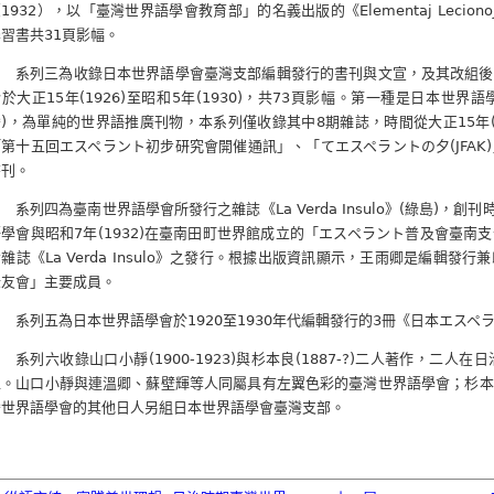
1932），以「臺灣世界語學會教育部」的名義出版的《Elementaj LecionoJ 
習書共31頁影幅。
系列三為收錄日本世界語學會臺灣支部編輯發行的書刊與文宣，及其改組後
於大正15年(1926)至昭和5年(1930)，共73頁影幅。第一種是日本世界語學
)，為單純的世界語推廣刊物，本系列僅收錄其中8期雜誌，時間從大正15年(19
「第十五回エスペラント初步研究會開催通訊」、「てエスペラントの夕(JFAK
書刊。
系列四為臺南世界語學會所發行之雜誌《La Verda Insulo》(綠島)，創
語學會與昭和7年(1932)在臺南田町世界館成立的「エスペラント普及會臺南
雜誌《La Verda Insulo》之發行。根據出版資訊顯示，王雨卿是編輯
綠友會」主要成員。
系列五為日本世界語學會於1920至1930年代編輯發行的3冊《日本エスペ
系列六收錄山口小靜(1900-1923)與杉本良(1887-?)二人著作，二
位。山口小靜與連溫卿、蘇壁輝等人同屬具有左翼色彩的臺灣世界語學會；杉本
灣世界語學會的其他日人另組日本世界語學會臺灣支部。