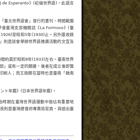
de Esperanto》(初級世界語)，此語言
「臺北世界語會」發行的書刊，時間範圍
會臺灣支部機關誌《La Formoso》(臺
26)至昭和5年(1930)止。另外還收錄
)」則是該會舉辦世界語推廣活動的文宣及
刊時間約莫於昭和8年(1933)左右。臺南世界
支部」或有一定的關連，後者在成立後即籌
發行兼印刷人；而王雨卿在當時也是臺南「啟南
ラント年鑑》(日本世界語年鑑)。
人在日治時期在臺灣世界語運動中皆佔有重要地
良則是臺灣總督府專賣局官員，與退出臺