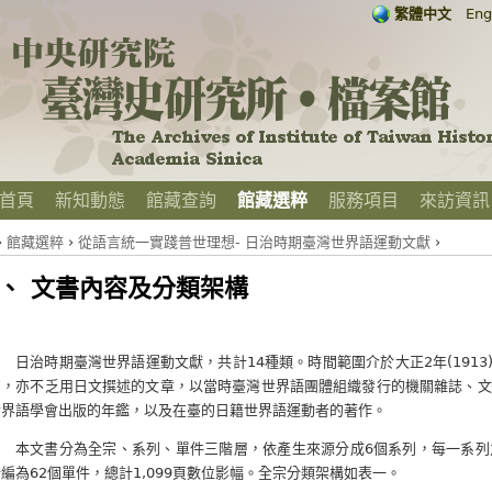
繁體中文
Eng
首頁
新知動態
館藏查詢
館藏選粹
服務項目
來訪資訊
›
館藏選粹
›
從語言統一實踐普世理想- 日治時期臺灣世界語運動文獻
›
、 文書內容及分類架構
日治時期臺灣世界語運動文獻，共計14種類。時間範圍介於大正2年(1913)
寫，亦不乏用日文撰述的文章，以當時臺灣世界語團體組織發行的機關雜誌、文
世界語學會出版的年鑑，以及在臺的日籍世界語運動者的著作。
本文書分為全宗、系列、單件三階層，依產生來源分成6個系列，每一系列
編為62個單件，總計1,099頁數位影幅。全宗分類架構如表一。