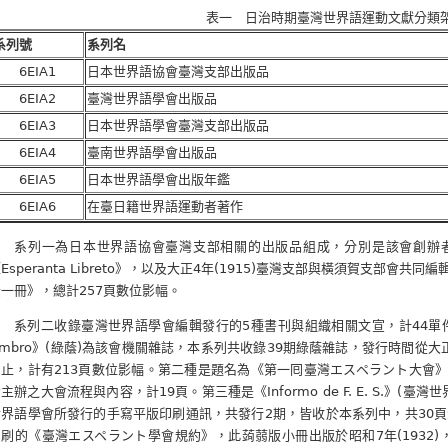
表一 日治時期臺灣世界語運動文獻分類
系列號
系列名
6EIA1
日本世界語協會臺灣支部出版品
6EIA2
臺灣世界語學會出版品
6EIA3
日本世界語學會臺灣支部出版品
6EIA4
臺南世界語學會出版品
6EIA5
日本世界語學會出版年鑑
6EIA6
在臺日籍世界語運動者著作
系列一為日本世界語協會臺灣支部相關的出版品組成，分別是該會創辦者兒
Esperanta Libreto》，以及大正4年(1915)臺灣支部與橫須賀支部
全一冊》，總計257頁數位影幅。
系列二收錄臺灣世界語學會編輯發行的5種書刊與組織相關文宣，計44單件、2
mbro》(綠蔭)為該會機關雜誌，本系列共收錄39期綠蔭雜誌，發行時間從大正9年(
刊止，計有213頁數位影幅。第二種是題名為《第一囘臺灣エスペラント大會》的
主辦之大會流程與內容，計19頁。第三種是《Informo de F. E. S.》
世界語學會所發行的手寫平版印刷通訊，共發行2期，皆收於本系列中，共30
印刷的《臺灣エスペラント學會規約》，此蒟蒻版小冊出版於昭和7年(1932)