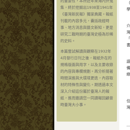
的重要性，本所近年來海內外蒐
（
集，終於挖掘出1938至1941年
學
《臺灣新民報》獨家典藏。報紙
刊載的內容多元，囊括政經時
介
事、地方消息與藝文新知，更是
灣
研究二戰時期的臺灣史極為珍稀
的史料。
本篇嘗試解讀與觀察在1932年
4月發行日刊之後，報紙外在的
規格版面與用字，以及主要收錄
備
的內容與專欄規劃。再分析隨著
時間演進與大環境更迭，內容取
材的特殊性與變化。期透過本文
深入介紹這份屬於臺灣人的報
紙，進而邀請您一同讀報回顧昔
時臺灣大小事。