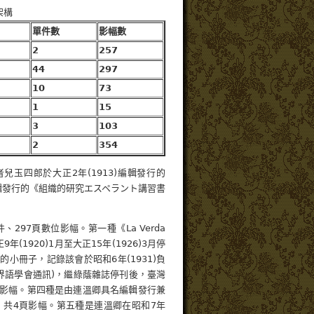
架構
單件數
影幅數
2
257
44
297
10
73
1
15
3
103
2
354
玉四郎於大正2年(1913)編輯發行的
會共同編輯發行的《組織的研究エスペラント講習書
97頁數位影幅。第一種《La Verda
1920)1月至大正15年(1926)3月停
小冊子，記錄該會於昭和6年(1931)負
(臺灣世界語學會通訊)，繼綠蔭雜誌停刊後，臺灣
頁影幅。第四種是由連溫卿具名編輯發行兼
，共4頁影幅。第五種是連溫卿在昭和7年