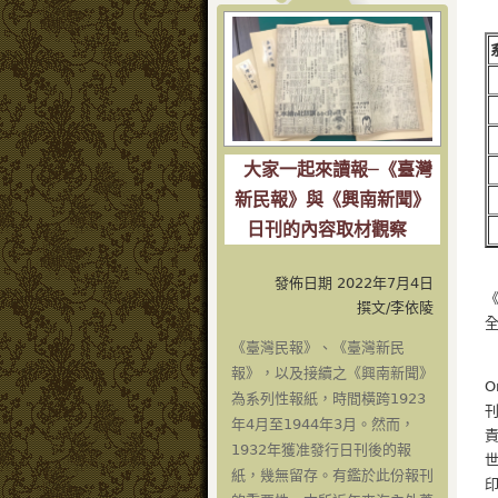
大家一起來讀報─《臺灣
新民報》與《興南新聞》
日刊的內容取材觀察
發佈日期 2022年7月4日
《
撰文/李依陵
《臺灣民報》、《臺灣新民
報》，以及接續之《興南新聞》
O
為系列性報紙，時間橫跨1923
年4月至1944年3月。然而，
責
1932年獲准發行日刊後的報
紙，幾無留存。有鑑於此份報刊