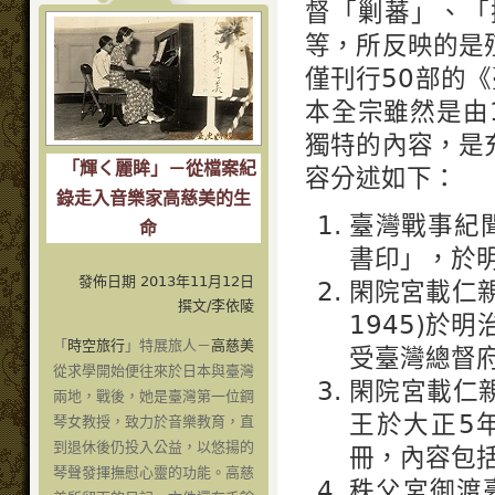
督「剿蕃」、「
等，所反映的是
僅刊行50部的
本全宗雖然是由
獨特的內容，是
「輝く麗眸」－從檔案紀
容分述如下：
錄走入音樂家高慈美的生
臺灣戰事紀
命
書印」，於
發佈日期 2013年11月12日
閑院宮載仁親
撰文/李依陵
1945)於
「
時空旅行
」特展旅人－
高慈美
受臺灣總督
從求學開始便往來於日本與臺灣
閑院宮載仁
兩地，戰後，她是臺灣第一位鋼
王於大正5年
琴女教授，致力於音樂教育，直
到退休後仍投入公益，以悠揚的
冊，內容包
琴聲發揮撫慰心靈的功能。高慈
秩父宮御渡臺