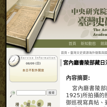
首頁
新知動態
館
首頁
›
臺灣文史資源海外徵集與國際
宮內廳書陵部藏日
08/09 (日)
本日不對外開放
內容摘要:
宮內廳書陵部
1925)所拍
御巡視寫真帖、