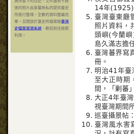
美所留下的日記、文件還有千餘
14年(19
張的照片由家屬無私的提供臺史
所進行整理，全數的資料整編完
臺灣臺東廳管
畢，且開放於臺史所檔案館
臺灣
照片資料，
史檔案資源系統
，歡迎前往檢索
頭嶼(今蘭
利用。
島久滿志擔
臺灣蕃界寫
冊。
明治41年臺
至大正時期
間，「剿蕃
大正4年臺灣
視臺灣期間
巡臺攝景帖
臺灣風水害
況，計有寫