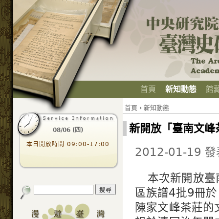
首頁
新知動態
館
首頁
›
新知動態
新開放「臺南文峰
08/06 (四)
本日開放時間 09:00-17:00
2012-01-19 
本次新開放臺
區族譜4批9冊
陳家文峰茶莊的