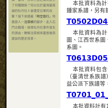
本批資料為計
了何種關係？何以位於臺灣最南
鍾家系譜，另有
端的牡丹社人會遭受日軍的攻
擊？接下來隨著「
時空旅行
」特
T0502D0
展旅人－
沈葆楨
的腳步，走入石
門古戰場，探尋牡丹社事件發生
本批資料為計
的源由，瞭解沈葆楨來臺善後與
圖、江西世系圖
建設的歷史背景。
系圖。
T0613D0
本批資料包含0
（臺清世系族譜）
益公派下族譜等，
T0701_0
本批資料計有