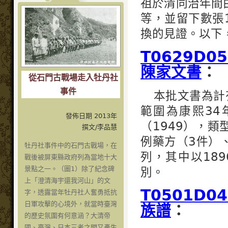
祖於清同治年間
等，並留下數張
換的見證。以下
T0629D
陳家文書
：
從石門古戰場走入牡丹社
事件
本批文書為計
範圍為康熙34年
發佈日期 2013年
（1949），類
撰文/李品慧
例藥方（3件）
牡丹社事件中的石門古戰場，在
列，其中以18
戰後被屏東縣政府列為當地十大
景點之一。（圖1）除了紀念碑
別。
上「澄清海宇還我河山」的文
T0501D
字，透露當年牡丹社人奮勇抵抗
日軍攻擊的心境外，就當時臺灣
族譜
：
的歷史氛圍有何意涵？大清帝
國、臺灣、日本三者之間又產生