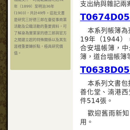
支出納與雜記兩案
年（1899）至明治36年
(1903)，共計49件。這批文書
T0674D
是研究三好德三郎在臺從事商業
活動及公職活動的重要資料，可
本系列帳簿為
了解身為實業家的德三郎與官方
19年（1944
之間建立起的特殊關係以及其生
合安塭帳簿，中
涯裡重要轉折點，極具研究價
值。
簿，道台塭帳簿等
T0638D
本系列文書包
善化堂、湳港西
件514張。
歡迎舊雨新知
用。