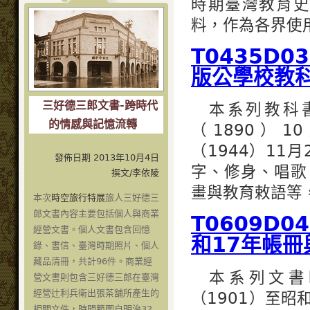
時期臺灣教育史
料，作為各界使
T0435D
版公學校教
三好德三郎文書-跨時代
本系列教科
的情感與記憶流轉
（1890）1
（1944）11
發佈日期 2013年10月4日
字、修身、唱歌
撰文/李依陵
畫與教育敕語等，
本次
時空旅行特展
旅人三好德三
郎文書內容主要包括個人與商業
T0609D
經營文書。個人文書包含回憶
和17年帳冊
錄、書信、臺灣時期照片、個人
藏品清冊，共計96件。商業經
本系列文書
營文書則包含三好德三郎在臺灣
經營辻利兵衛出張茶舗所產生的
（1901）至昭
相關文件，時間範圍自明治32