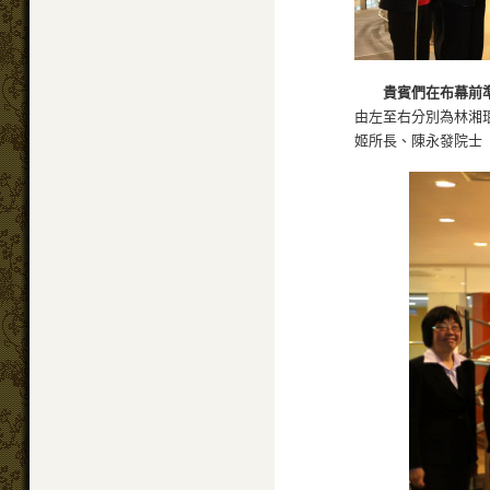
貴賓們在布幕前
由左至右分別為林湘
姬所長、陳永發院士