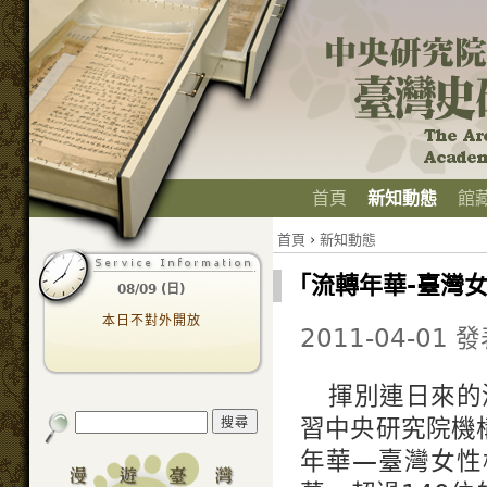
首頁
新知動態
館
首頁
›
新知動態
「流轉年華-臺灣
08/09 (日)
本日不對外開放
2011-04-01 
揮別連日來的
習中央研究院機
年華—臺灣女性