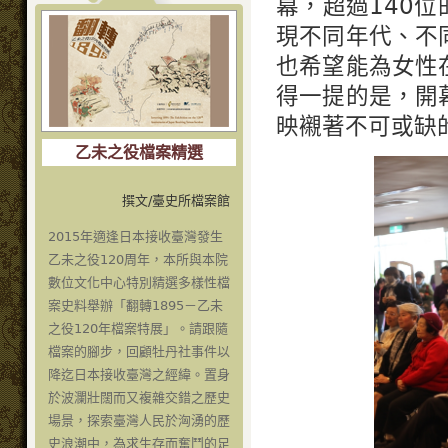
幕，超過140
現不同年代、不
也希望能為女性
得一提的是，開
映襯著不可或缺
乙未之役檔案精選
撰文/臺史所檔案館
2015年適逢日本接收臺灣發生
乙未之役120周年，本所與本院
數位文化中心特別精選多樣性檔
案史料舉辦「翻轉1895－乙未
之役120年檔案特展」。請跟隨
檔案的腳步，回顧牡丹社事件以
降迄日本接收臺灣之經緯。置身
於波瀾壯闊而又複雜交錯之歷史
場景，探索臺灣人民於洶湧的歷
史浪潮中，為求生存而奮鬥的足