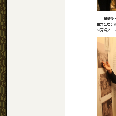
揭幕後
由左至右分
林芳媖女士