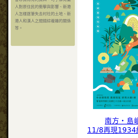
人對原住民的衝擊與影響、新港
人怎樣逐筆失去村社的土地、新
港人和漢人之間錯綜複雜的關係
等。
南方・島
11/8再現193