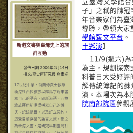
立臺灣文學館合
子」之稱的陳冠
年音樂家們為臺
導聆，帶領大家
學館藝文平台
。
土巡演
】
新港文書與臺灣史上的族
群互動
11/9(週
為主，規劃探索
發佈日期 2006年2月14日
撰文/臺史所研究員 詹素娟
科普日大受好評
解傳統簿記的蘇
17世紀中葉，荷蘭傳教士教導
新港社西拉雅族以羅馬字母來書
演。本場次為本
寫自己的語言，即新港語。西拉
院南部院區
參觀
雅族運用新港語拼寫自己的姓
氏、記錄帳目，以及訂立契約。
這些目前存留的語言文獻，稱之
為新港文書，是研究早期臺灣社
會珍貴稀有的資料，可了解荷蘭