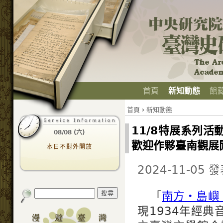
首頁
新知動態
館
首頁
›
新知動態
11/8特展系列活
08/08 (六)
歡迎作夥臺南觀展
本日不對外開放
2024-11-05 
「
南方・島嶼
現1934年經典