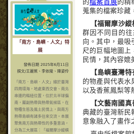
的
檔案首展
的精
蒐集的檔案珍藏
【福爾摩沙縱
群因不同目的往
向。其中，最吸
「南方．島嶼．人文」特
尺的巨幅地圖上
展
民情，其內容媲
發佈日期 2025年6月11日
【島嶼臺灣特
撰文/王麗蕉、李依陵、陳姿伶
的物產與代表水
「南方．島嶼．人文」緣於臺灣
以及香蕉鳳梨等
四周環海，地處東西交會、南北
串連的樞紐位置，位於北半球偏
【文藝南國真
南，屬副熱帶與熱帶氣候區，在
物種生態及風土民情上，與南方
典藏的臺灣新民
熱帶島嶼有諸多往來交流。本展
意象融入了畫作
聚焦南方與熱帶性的多重意涵，
分為三大展區：「福爾摩沙縱橫
臺史所檔案館