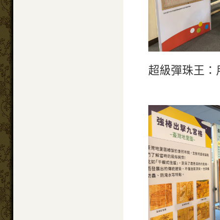
超級彈珠王：