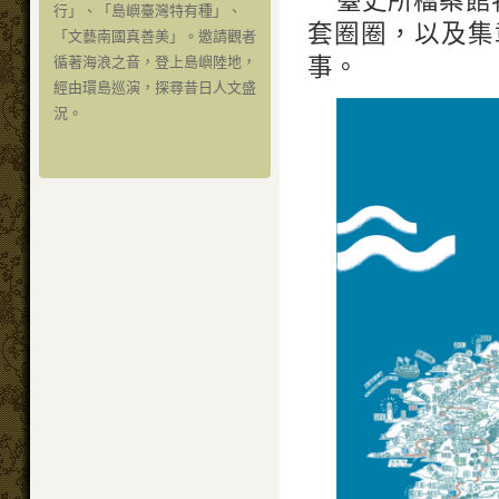
行」、「島嶼臺灣特有種」、
套圈圈，以及集
「文藝南國真善美」。邀請觀者
事。
循著海浪之音，登上島嶼陸地，
經由環島巡演，探尋昔日人文盛
況。