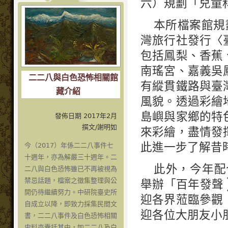
六）規劃「兒童
本所檔案館規
灣旅行社發行〈
包括鳳梨、香蕉
南瑤宮、嘉義吳
二二八與白色恐怖相關館
有縱貫鐵路與臺
藏介紹
風貌。透過彩繪
島嶼與家鄉的特
發佈日期 2017年2月
撰文/謝明如
來彩繪，盡情發
此進一步了解昔
今（2017）年係二二八事件七
十週年，亦為解嚴三十週年。二
此外，今年配
二八與白色恐怖雖已不再被視為
禁忌話題，檔案之徵集整理與公
舉辦「百年發聲 
開仍待繼續努力。中研院臺史所
迎各界蒞臨參觀
自成立以降，即致力採集民間文
迎各位大朋友小
書，二二八事件及白色恐怖相關
史料亦囊括其中，如二二八及白