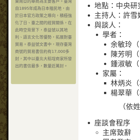
東南亞的華商為主要客戶。臺灣
地點：中央研
自1895年成為日本殖民地，由
主持人：許雪
於日本官方政策之導向，積極強
化了日、臺之間的經貿關係，在
與談人：
此時空背景下，泰益號以其地
學者：
利、語言文化等優勢，拓展對臺
余敏玲（
貿易。泰益號文書中，現存臺灣
商號的貿易書信約有17,000多
陳芳明（
封，其中以臺北大稻埕商家所發
鍾淑敏（
出的書信最多，數量近萬封。
家屬：
林炳炎（
楊翠華（
（依
座談會程序
主席致辭