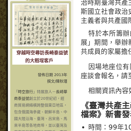
治時期臺灣共產
斯國立社會政治
主義者與共產國
特於本所籌辦
展」期間，舉辦
共成員的家屬擔
穿越時空尋訪長崎泰益號
的大稻埕客戶
因場地座位有
座談會報名，請
發佈日期 2013年
撰文/陳秋瑾
相關資訊內容
「
時空旅行
」特展旅人－
長崎華
商泰益號
創立於20世紀初，經
《臺灣共產主
商貿易網絡橫跨整個東亞地區，
包含俄國海參崴、朝鮮半島、中
檔案》新書發
國大陸沿海、臺灣、呂宋島、馬
來半島等各地商埠，並以臺灣及
時間：99年10