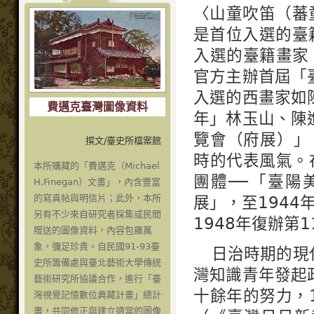
〈山童吹笛（蕃
是首位入選的臺
入選的臺籍畫家
官方主辦首屆「
入選的西畫家如
費邁克臺灣圖像資料
年」林玉山、陳
覽會（府展）」
撰文/臺史所檔案館
時的代表風氣。
本所購藏的「費邁克（Michael
團體──「臺陽
H.Finegan）文書」，內含豐富
的寫真帖與明信片；此外，本所
展」，至1944
另有不少來自研究者採集或民間
1948年復辦第
贈送的圖像資料，內容包羅萬
象，彌足珍貴。自民國91-93臺
日治時期的現
史所籌備處與臺北藝術大學傳統
灣知識青年發起
藝術研究所協議合作，進行「臺
十餘年的努力，
灣視覺記憶數位典藏計畫」總計
畫，共同修正與建立適當的圖像