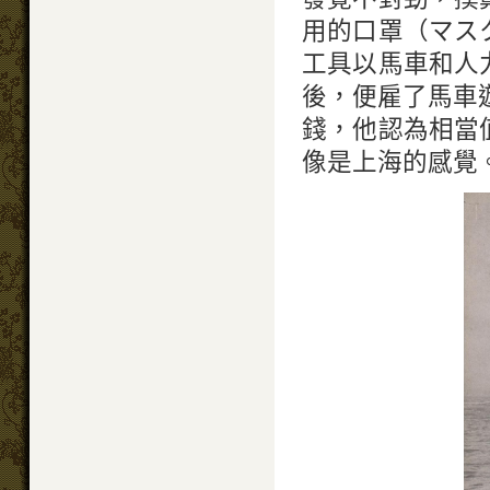
用的口罩（マス
工具以馬車和人
後，便雇了馬車遊
錢，他認為相當
像是上海的感覺