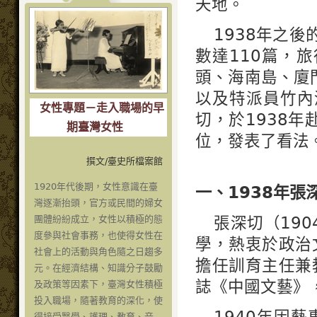
天地。
1938年之
數達110篇，
頭、海南島、廈
以及特派員竹內
女性專題－走入職場的早
切，於1938
期臺灣女性
位，發表了看法
撰文/臺史所檔案館
1920年代後期，女性意識在臺
一、1938年張
灣逐漸抬頭，官方或民間的婦女
張深切（19
團體紛紛成立，女性以積極的態
度參與社會事務，也使得女性在
學，熱衷於政治
社會上的活動與角色隨之日趨多
擔任訓育主任兼
元。在經濟結構、知識分子鼓勵
誌《中國文藝》
及政策等因素下，臺灣女性積極
投入職場，隨著教育的深化，使
1940年因
得接受醫學、護理、教育、音