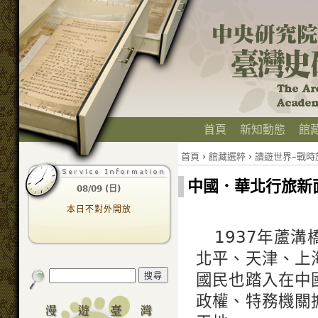
首頁
新知動態
館
首頁
›
館藏選粹
›
讀遊世界–戰時旅行
中國．華北行旅新
08/09 (日)
本日不對外開放
1937年蘆
北平、天津、上
國民也踏入在中
政權、特務機關