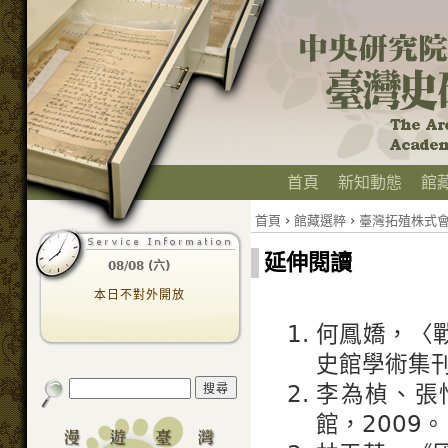
首頁
新知動態
館
首頁
›
館藏選粹
›
臺灣拓殖株式
延伸閱讀
08/08 (六)
本日不對外開放
何鳳嬌，〈
史館學術集刊》
李為楨、張
館，2009。