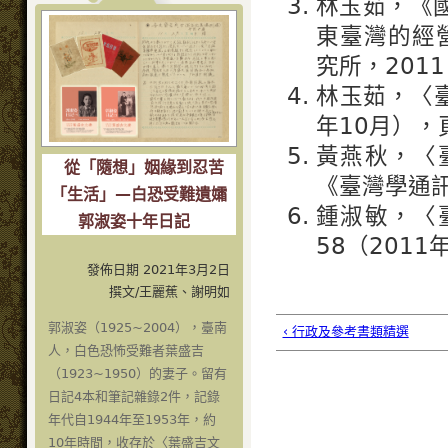
林玉茹，《
東臺灣的經營
究所，201
林玉茹，〈臺
年10月），
黃燕秋，〈
從「隨想」姻緣到忍苦
《臺灣學通訊
「生活」—白恐受難遺孀
鍾淑敏，〈
郭淑姿十年日記
58（2011
發佈日期 2021年3月2日
撰文/王麗蕉、謝明如
郭淑姿（1925~2004），臺南
‹ 行政及參考書類精選
人，白色恐怖受難者葉盛吉
（1923~1950）的妻子。留有
日記4本和筆記雜錄2件，記錄
年代自1944年至1953年，約
10年時間，收存於〈葉盛吉文