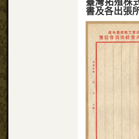
臺灣拓殖株
書及各出張