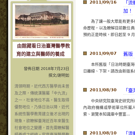
2011/09/16
「流
加！
為了讓一般大眾能有更多
命歷程，以及瞭解目前數位典
預約正是時候，即日起至 9 月 2
由館藏看日治臺灣醫學教
2011/09/07
舊版
育的建立與醫師的養成
本所舊版「日治時期臺灣研
發佈日期 2018年7月23日
日離線、下架。請改由新版系統
撰文/謝明如
清領時期，近代西方醫學尚未普
2011/08/30
「臺
及之際，傳統漢醫屬「中九流」
之一，社會地位不高，醫生取得
中央研究院臺灣史研究所檔
優勢地位，乃係日治以降，近代
內政府機構或學術單位所屬人員
系統性醫學教育建立後才出現的
索、瀏覽本知識庫中豐富...
現象。欲瞭解臺灣近百年來醫生
社會地位之變遷，首先需瞭解醫
2011/08/10
「流
師養成之經緯。究竟臺灣醫學教