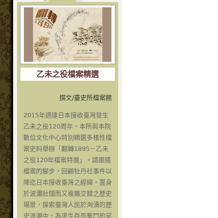
乙未之役檔案精選
撰文/臺史所檔案館
2015年適逢日本接收臺灣發生
乙未之役120周年，本所與本院
數位文化中心特別精選多樣性檔
案史料舉辦「翻轉1895－乙未
之役120年檔案特展」。請跟隨
檔案的腳步，回顧牡丹社事件以
降迄日本接收臺灣之經緯。置身
於波瀾壯闊而又複雜交錯之歷史
場景，探索臺灣人民於洶湧的歷
史浪潮中，為求生存而奮鬥的足